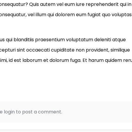
consequatur? Quis autem vel eum iure reprehenderit qui in
consequatur, vel illum qui dolorem eum fugiat quo voluptas
s qui blanditiis praesentium voluptatum deleniti atque
epturi sint occaecati cupiditate non provident, similique
 animi, id est laborum et dolorum fuga. Et harum quidem re
e login to post a comment.