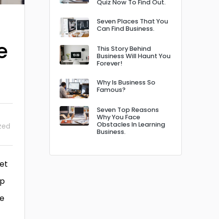
Quiz Now To Find Out.
Seven Places That You
Can Find Business.
e
This Story Behind
Business Will Haunt You
Forever!
Why Is Business So
Famous?
Seven Top Reasons
Why You Face
Obstacles In Learning
zed
Business.
 et
ip
re