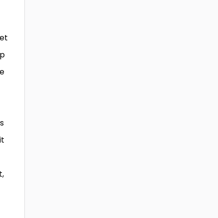
 et
ip
re
s
it
t,