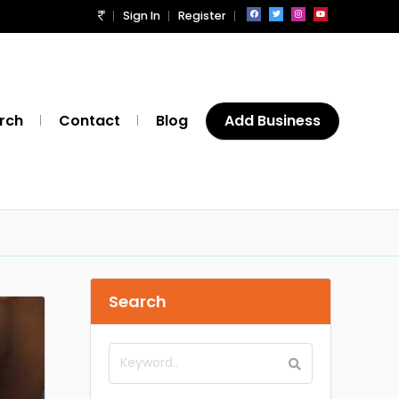
Sign In
Register
rch
Contact
Blog
Add Business
Search